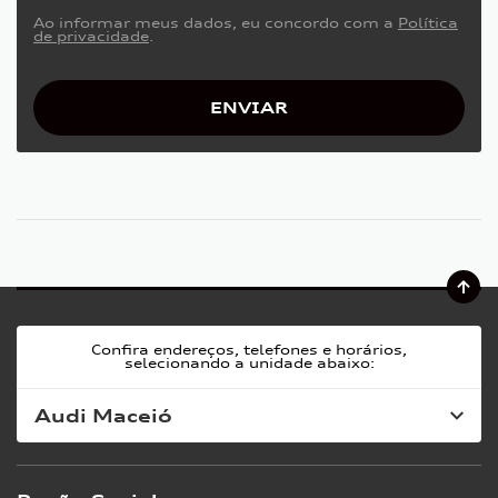
Ao informar meus dados, eu concordo com a
Política
de privacidade
.
ENVIAR
Confira endereços, telefones e horários,
selecionando a unidade abaixo:
Audi Maceió